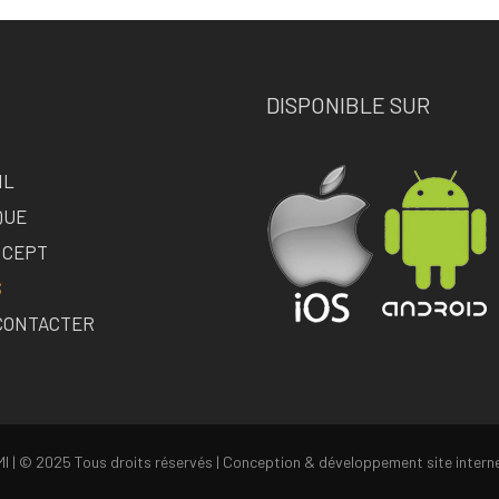
DISPONIBLE SUR
IL
QUE
NCEPT
S
CONTACTER
I | © 2025 Tous droits réservés | Conception & développement site intern