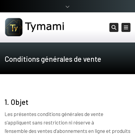
×
Ouverture de compte professionnel
Fermer la barre supérieure
Disponible sur IOS & ANDROID
Togg
Reche
Mon compte / Inscription
Conditions générales de vente
1. Objet
Les présentes conditions générales de vente
s’appliquent sans restriction ni réserve à
l’ensemble des ventes d’abonnements en ligne et produits